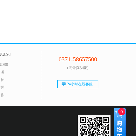
U898
0371-58657500
U898
（无外拨功能）
声明
保护
24小时在线客服
荣誉
合作
0