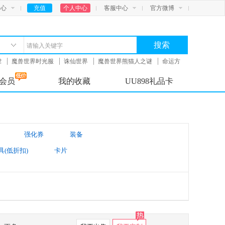
中心
充值
个人中心
客服中心
官方微博
搜索
2
魔兽世界时光服
诛仙世界
魔兽世界熊猫人之谜
命运方
会员
我的收藏
UU898礼品卡
强化券
装备
具(低折扣)
卡片
太阳账号