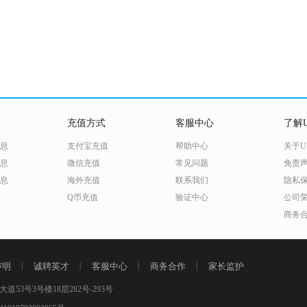
充值方式
客服中心
了解U
息
支付宝充值
帮助中心
关于U
息
微信充值
常见问题
免责
息
海外充值
联系我们
隐私
Q币充值
验证中心
公司
商务
声明
丨
诚聘英才
丨
客服中心
丨
商务合作
丨
家长监护
号3号楼18层282号-293号