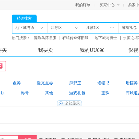
我的订单
买家中心
卖家
精确搜索
地下城与勇
江苏区
江苏1区
游戏礼包
士
热门搜索：
冒险岛怀旧服
轩辕传奇怀旧服
地下城与勇士
永恒之塔
舟
要买
我要卖
我的UU898
影视
点券
慢充点券
辟邪玉
增幅书
增幅券
晶块
称号
其他
游戏礼包
宝珠
商城道
境装备
新春装扮礼包
游戏账号
找回包赔账号
全部显示