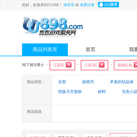
您好，欢迎来到UU898！
请登录
或
免费注册
商品列表页
首页
我
>
>
>
地下城与勇士
江苏区
江苏1区
游戏礼包
全部
游戏币
矛盾的结晶体
商品类型：
绝版天空装扮
材料
无色小
特殊装备
游戏代练
未央幻
商品筛选