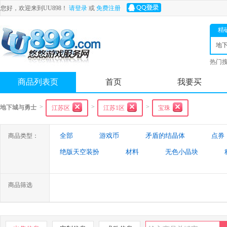
您好，欢迎来到UU898！
请登录
或
免费注册
精
地
士
热门
舟
商品列表页
首页
我要买
>
>
>
地下城与勇士
江苏区
江苏1区
宝珠
全部
游戏币
矛盾的结晶体
点券
商品类型：
绝版天空装扮
材料
无色小晶块
特殊装备
游戏代练
未央幻境装备
商品筛选