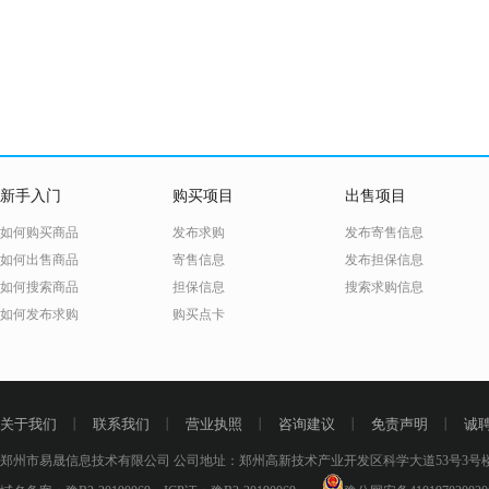
新手入门
购买项目
出售项目
如何购买商品
发布求购
发布寄售信息
如何出售商品
寄售信息
发布担保信息
如何搜索商品
担保信息
搜索求购信息
如何发布求购
购买点卡
关于我们
丨
联系我们
丨
营业执照
丨
咨询建议
丨
免责声明
丨
诚
郑州市易晟信息技术有限公司 公司地址：郑州高新技术产业开发区科学大道53号3号楼18层