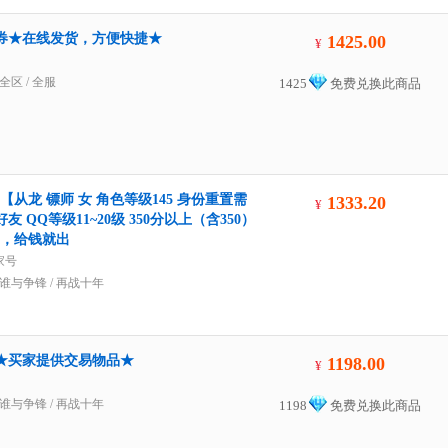
00点券★在线发货，方便快捷★
1425.00
¥
全区
/
全服
1425
免费兑换此商品
【从龙 镖师 女 角色等级145 身份重置需
1333.20
¥
 QQ等级11~20级 350分以上（含350）
宜，给钱就出
家号
谁与争锋
/
再战十年
00金★买家提供交易物品★
1198.00
¥
谁与争锋
/
再战十年
1198
免费兑换此商品