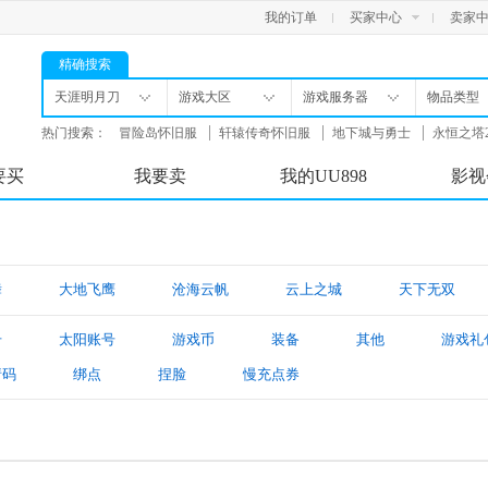
我的订单
买家中心
卖家
精确搜索
天涯明月刀
游戏大区
游戏服务器
物品类型
热门搜索：
冒险岛怀旧服
轩辕传奇怀旧服
地下城与勇士
永恒之塔
舟
要买
我要卖
我的UU898
影视
舞
大地飞鹰
沧海云帆
云上之城
天下无双
号
太阳账号
游戏币
装备
其他
游戏礼
请码
绑点
捏脸
慢充点券