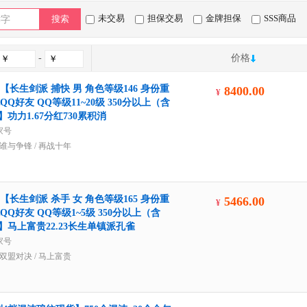
未交易
担保交易
金牌担保
SSS商品
搜索
-
价格
【长生剑派 捕快 男 角色等级146 身份重
8400.00
¥
Q好友 QQ等级11~20级 350分以上（含
】功力1.67分红730累积消
家号
谁与争锋
/
再战十年
【长生剑派 杀手 女 角色等级165 身份重
5466.00
¥
Q好友 QQ等级1~5级 350分以上（含
 】马上富贵22.23长生单镇派孔雀
家号
双盟对决
/
马上富贵