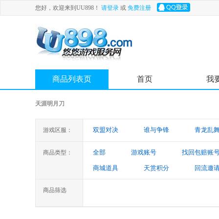
您好，欢迎来到UU898！
请登录
或
免费注册
商品列表页
首页
我
天涯明月刀
双盟对决
谁与争锋
青龙乱
游戏区服：
全部
游戏账号
找回包赔账
商品类型：
商城道具
天赏积分
回流邀
商品筛选