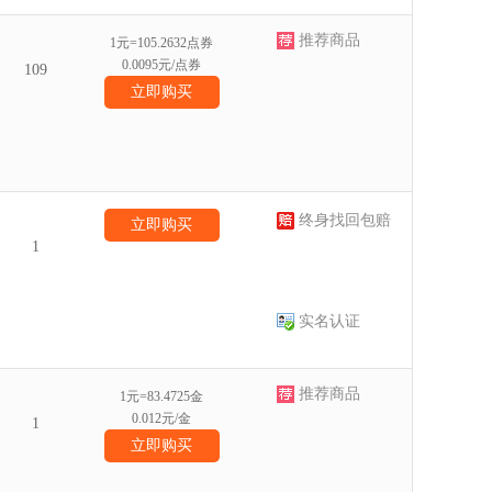
推荐商品
1元=105.2632点券
0.0095元/点券
109
立即购买
终身找回包赔
立即购买
1
实名认证
推荐商品
1元=83.4725金
0.012元/金
1
立即购买