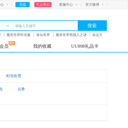
中心
充值
个人中心
客服中心
官方微博
搜索
2
魔兽世界时光服
诛仙世界
魔兽世界熊猫人之谜
命运方
会员
我的收藏
UU898礼品卡
时光吹雪
包
点券