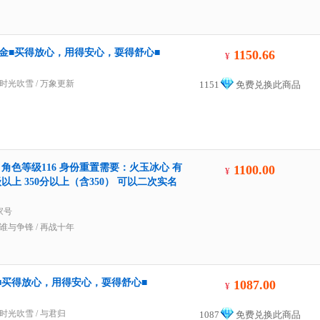
40000金■买得放心，用得安心，耍得舒心■
1150.66
¥
时光吹雪
/
万象更新
1151
免费兑换此商品
 角色等级116 身份重置需要：火玉冰心 有
1100.00
¥
级以上 350分以上（含350） 可以二次实名
家号
谁与争锋
/
再战十年
84金■买得放心，用得安心，耍得舒心■
1087.00
¥
时光吹雪
/
与君归
1087
免费兑换此商品