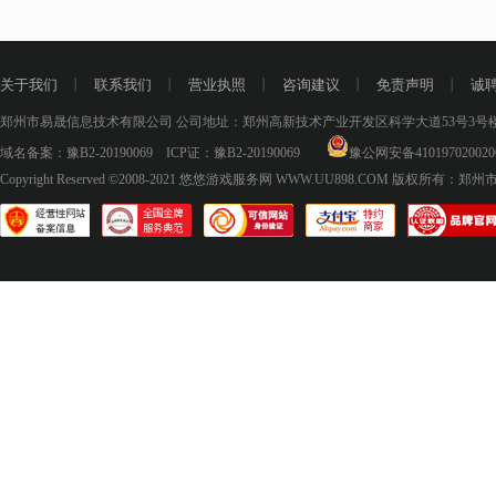
关于我们
丨
联系我们
丨
营业执照
丨
咨询建议
丨
免责声明
丨
诚
郑州市易晟信息技术有限公司 公司地址：郑州高新技术产业开发区科学大道53号3号楼18层
域名备案：
豫B2-20190069
ICP证：
豫B2-20190069
豫公网安备410197020020
Copyright Reserved ©2008-2021
悠悠游戏服务网 WWW.UU898.COM
版权所有：郑州