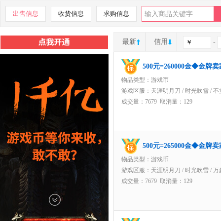
出售信息
收货信息
求购信息
最新
信用
-
500元=260000金◆金
物品类型：游戏币
游戏区服：
天涯明月刀
/
时光吹雪
/
不
成交量：7679 取消量：129
500元=265000金◆金
物品类型：游戏币
游戏区服：
天涯明月刀
/
时光吹雪
/
万
成交量：7679 取消量：129