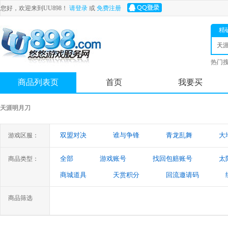
您好，欢迎来到UU898！
请登录
或
免费注册
精
天
热门
舟
商品列表页
首页
我要买
天涯明月刀
双盟对决
谁与争锋
青龙乱舞
大
游戏区服：
全部
游戏账号
找回包赔账号
太
商品类型：
商城道具
天赏积分
回流邀请码
商品筛选