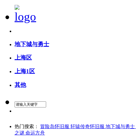
精确搜索
地下城与勇士
上海区
上海1区
其他
热门搜索：
冒险岛怀旧服
轩辕传奇怀旧服
地下城与勇士
之谜
命运方舟