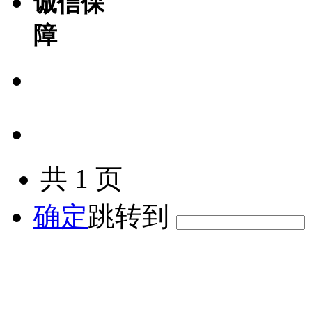
诚信保
障
1
秘宝右槽】馥郁袭人的香氛秘宝右槽
物品类型：其他
共
1
页
游戏区服：
地下城与勇士
/
上海1区
>>跨5
确定
跳转到
卖家信用：
5888.00
¥
5888
免费兑换此商品
2