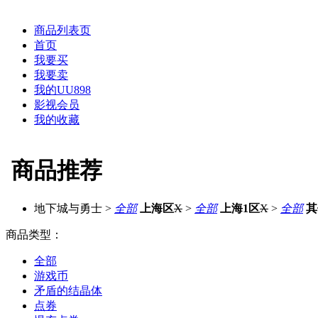
商品列表页
首页
我要买
我要卖
我的UU898
影视会员
我的收藏
商品推荐
地下城与勇士
>
全部
上海区
X
>
全部
上海1区
X
>
全部
其
商品类型：
全部
游戏币
矛盾的结晶体
点券