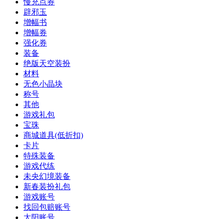
慢充点券
辟邪玉
增幅书
增幅券
强化券
装备
绝版天空装扮
材料
无色小晶块
称号
其他
游戏礼包
宝珠
商城道具(低折扣)
卡片
特殊装备
游戏代练
未央幻境装备
新春装扮礼包
游戏账号
找回包赔账号
太阳账号