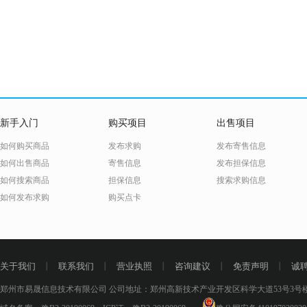
新手入门
购买项目
出售项目
如何购买商品
发布求购
发布寄售信息
如何出售商品
寄售信息
发布担保信息
如何搜索商品
担保信息
搜索求购信息
如何发布求购
购买点卡
关于我们
丨
联系我们
丨
营业执照
丨
咨询建议
丨
免责声明
丨
诚
郑州市易晟信息技术有限公司 公司地址：郑州高新技术产业开发区科学大道53号3号楼18层