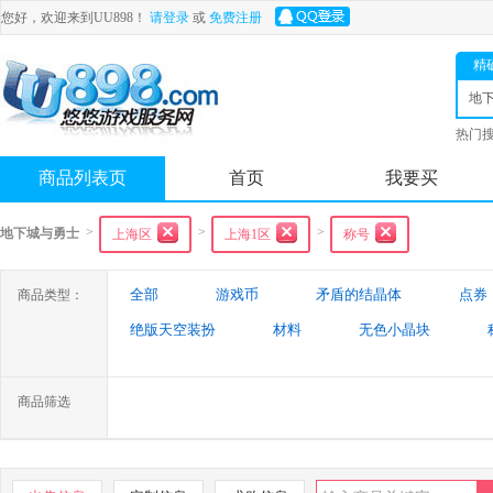
您好，欢迎来到UU898！
请登录
或
免费注册
精
地
士
热门
舟
商品列表页
首页
我要买
>
>
>
地下城与勇士
上海区
上海1区
称号
全部
游戏币
矛盾的结晶体
点券
商品类型：
绝版天空装扮
材料
无色小晶块
特殊装备
游戏代练
未央幻境装备
商品筛选