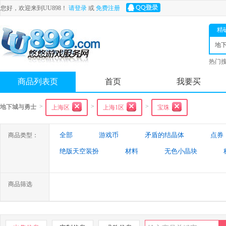
您好，欢迎来到UU898！
请登录
或
免费注册
精
地
士
热门
舟
商品列表页
首页
我要买
>
>
>
地下城与勇士
上海区
上海1区
宝珠
全部
游戏币
矛盾的结晶体
点券
商品类型：
绝版天空装扮
材料
无色小晶块
特殊装备
游戏代练
未央幻境装备
商品筛选