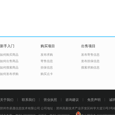
新手入门
购买项目
出售项目
如何购买商品
发布求购
发布寄售信息
如何出售商品
寄售信息
发布担保信息
如何搜索商品
担保信息
搜索求购信息
如何发布求购
购买点卡
关于我们
丨
联系我们
丨
营业执照
丨
咨询建议
丨
免责声明
丨
诚
郑州市易晟信息技术有限公司 公司地址：郑州高新技术产业开发区科学大道53号3号楼18层