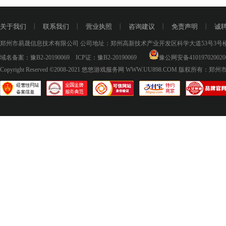
关于我们
丨
联系我们
丨
营业执照
丨
咨询建议
丨
免责声明
丨
诚
郑州市易晟信息技术有限公司 公司地址：郑州高新技术产业开发区科学大道53号3号楼18层
域名备案：
豫B2-20190069
ICP证：
豫B2-20190069
豫公网安备410197020020
Copyright Reserved ©2008-2021
悠悠游戏服务网 WWW.UU898.COM
版权所有：郑州