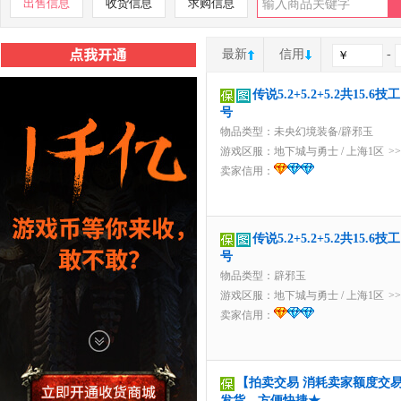
出售信息
收货信息
求购信息
最新
信用
-
传说5.2+5.2+5.2共1
号
物品类型：未央幻境装备/辟邪玉
游戏区服：
地下城与勇士
/
上海1区
>
卖家信用：
传说5.2+5.2+5.2共1
号
物品类型：辟邪玉
游戏区服：
地下城与勇士
/
上海1区
>
卖家信用：
【拍卖交易 消耗卖家额度交易】3
发货，方便快捷★