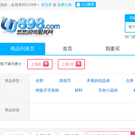
您好，欢迎来到UU898！
请登录
或
免费注册
精
地
士
热门
舟
商品列表页
首页
我要买
>
>
地下城与勇士
上海区
上海1区
全部
游戏币
矛盾的结晶体
点券
商品类型：
绝版天空装扮
材料
无色小晶块
特殊装备
游戏代练
未央幻境装备
商品筛选